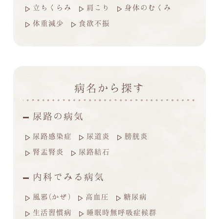
立ちくらみ
肩こり
身体のむくみ
体重減少
食欲不振
病名から探す
尿路の病気
尿路感染症
尿道炎
膀胱炎
腎盂腎炎
尿路結石
内科でみる病気
風邪(かぜ)
高血圧
糖尿病
生活習慣病
睡眠時無呼吸症候群