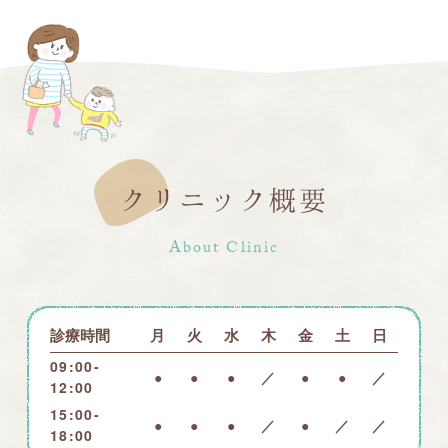
クリニック概要
About Clinic
診療時間
月
火
水
木
金
土
日
09:00-
●
●
●
／
●
●
／
12:00
15:00-
●
●
●
／
●
／
／
18:00