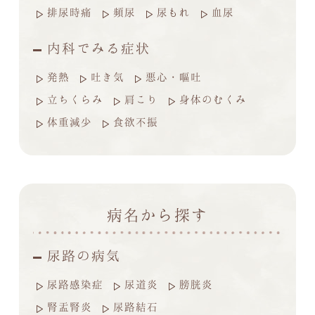
排尿時痛
頻尿
尿もれ
血尿
内科でみる症状
発熱
吐き気
悪心・嘔吐
立ちくらみ
肩こり
身体のむくみ
体重減少
食欲不振
病名から探す
尿路の病気
尿路感染症
尿道炎
膀胱炎
腎盂腎炎
尿路結石