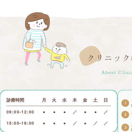
クリニック
About Clini
診療時間
月
火
水
木
金
土
日
09:00-12:00
●
●
●
／
●
●
／
15:00-18:00
●
●
●
／
●
／
／