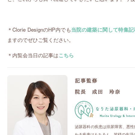
＊
Clorie DesignのHP内でも
当院の建築に関して特集記
ますのでぜひご覧ください。
＊内覧会当日の記事は
こちら
記事監修
院長 成田 玲奈
泌尿器科の疾患は排尿障害、悪性
わる疾患はもちろん、皆様の生活