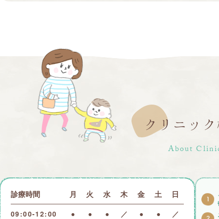
クリニック
About Clini
診療時間
月
火
水
木
金
土
日
09:00-12:00
●
●
●
／
●
●
／