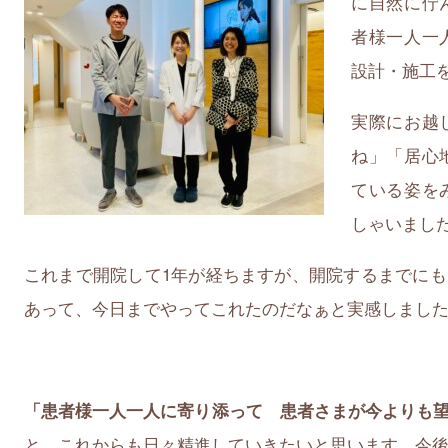
に自然に佇
者様一人一
設計・施工
実際にお越
ね」「居心
ている姿を
しゃいまし
これまで開院して1年が経ちますが、開院するまでに
あって、今日までやってこれたのだなぁと実感しまし
「患者様一人一人に寄り添って 患者さまが今よりも
と、これからも日々精進していきたいと思います。今